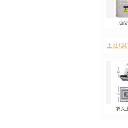
油烟
土灶烟
双头