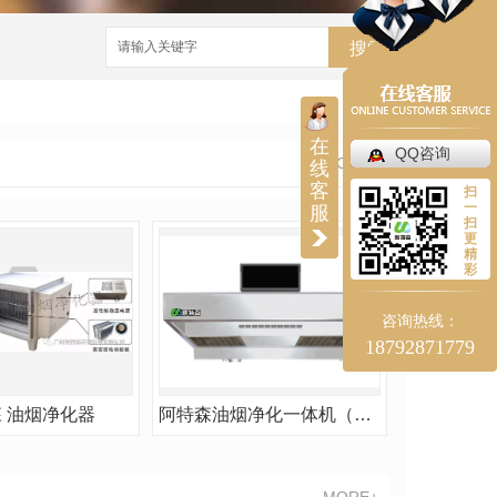
搜索
在
QQ咨询
MORE+
线
客
扫
一
服
扫
更
精
彩
咨询热线：
18792871779
 油烟净化器
阿特森油烟净化一体机（湿法复合式）