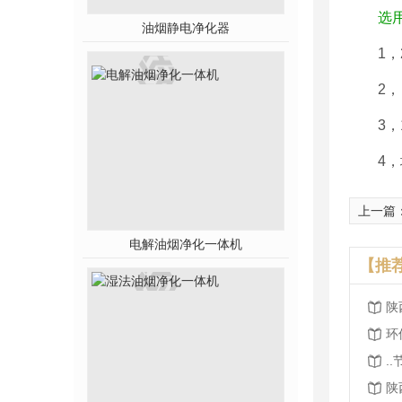
选
油烟静电净化器
1，
2，
3，
4
上一篇
电解油烟净化一体机
【推
陕
环
.
陕