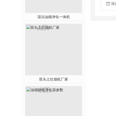
陕
湿法油烟净化一体机
双头土灶烟机厂家